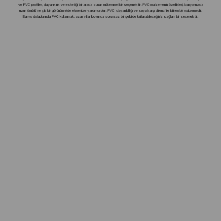
ve PVC profiller, dayanıklılık ve estetiği bir arada sunan mükemmel bir seçenektir. PVC malzemenin özellikleri, banyonuzda
uzun ömürlü ve şık bir görünüm elde etmenize yardımcı olur. PVC dayanıklılığı ve suya karşı direnci ile bilinen bir malzemedir.
Banyo dolaplarında PVC kullanmak, uzun yıllar boyunca sorunsuz bir şekilde kullanabileceğiniz sağlam bir seçenektir.