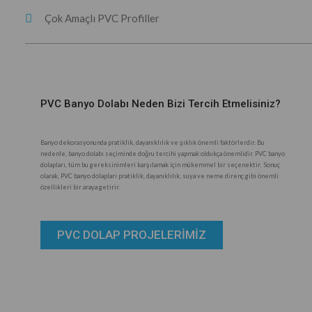
Çok Amaçlı PVC Profiller
PVC Banyo Dolabı Neden Bizi Tercih Etmelisiniz?
Banyo dekorasyonunda pratiklik, dayanıklılık ve şıklık önemli faktörlerdir. Bu
nedenle, banyo dolabı seçiminde doğru tercihi yapmak oldukça önemlidir. PVC banyo
dolapları, tüm bu gereksinimleri karşılamak için mükemmel bir seçenektir. Sonuç
olarak, PVC banyo dolapları pratiklik, dayanıklılık, suya ve neme direnç gibi önemli
özellikleri bir araya getirir.
PVC DOLAP PROJELERİMİZ