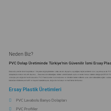
Neden Biz?
PVC Dolap Üretiminde Türkiye'nin Güvenilir İsmi Ersay Plas
Banyoda yeni bir devir başlatılıyor ! Ahşabın doğal görümüne sahip ancak ahşapta yaşadığınız hiçbir problemi size yaşatmayacak P
dolaplarıyla evinize misafir oluyoruz… Banyonuzda kullandığınız ürünler sürekli buharlı suyla ve nemle temas halinde olduğu için ERSAY
sizin için çok doğru bir tercih olacaktır. PVC Panel üzerine özel malzeme ve teknikle lamine edilerek uzun süre kullanabileceğiniz suda
buhardan etkilenmeyen hafif ve haşere barındırmayan, doğa dostu banyo ve mutfaklar üretiyoruz.
Ersay Plastik Üretimleri
PVC Lavabolu Banyo Dolapları
PVC Profiller