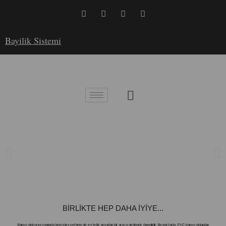
Bayilik Sistemi
BİRLİKTE HEP DAHA İYİYE...
Banyo dekorasyonunda hem işlevsel hem de estetik unsurları bir araya getirmek önemlidir. Bu noktada, PVC banyo dolapları