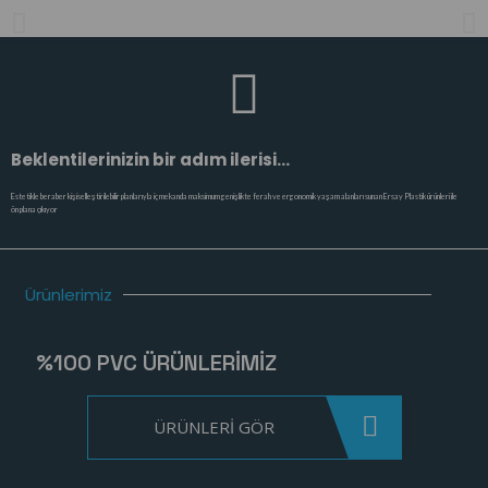
Beklentilerinizin bir adım ilerisi...
Estetikle beraber kişiselleştirilebilir planlarıyla iç mekanda maksimum genişlikte ferah ve ergonomik yaşam alanları sunan Ersay Plastik ürünleri ile
ön plana çıkıyor
Ürünlerimiz
%100 PVC ÜRÜNLERİMİZ
ÜRÜNLERİ GÖR