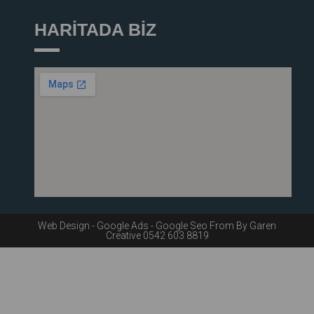
HARİTADA BİZ
Web Design - Google Ads - Google Seo From By Garen
Creative 0542 603 8819