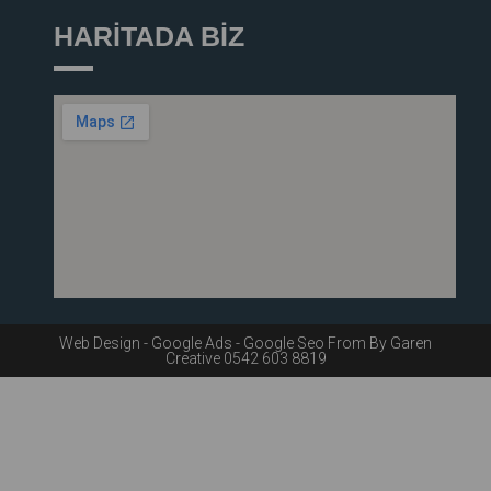
HARİTADA BİZ
Web Design - Google Ads - Google Seo From By Garen
Creative 0542 603 8819