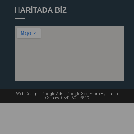
HARİTADA BİZ
Web Design - Google Ads - Google Seo From By Garen
Creative 0542 603 8819